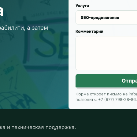
а
Услуга
абилити, а затем
Комментарий
Отпр
Форма откроет письмо на info
позвонить: +7 (977) 798-28-86.
ка и техническая поддержка.