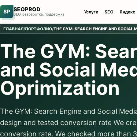
SEOPROD
SP
Услуги
SEO
Яндекс
SEO, разработка, поддержка
ГЛАВНАЯ
/
ПОРТФОЛИО
/
THE GYM: SEARCH ENGINE AND SOCIAL 
The GYM: Sear
and Social Me
Oprimization
The GYM: Search Engine and Social Medi
design and tested conversion rate We cre
conversion rate. We checked more than 