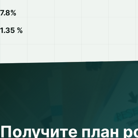
7.8%
1.35 %
Получите план р