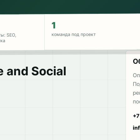
1
команда под проект
ы: SEO,
тка
О
 and Social
Оп
По
ре
по
+7
in