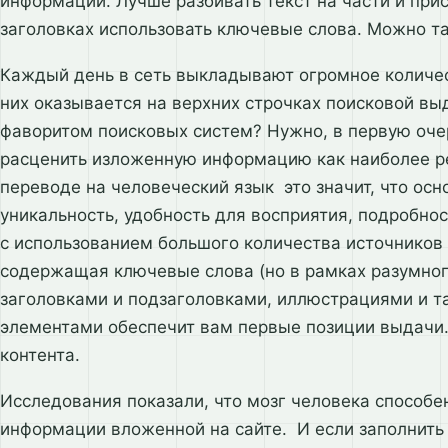
информации. Лучше разбивать текст на части и прис
заголовках использовать ключевые слова. Можно т
Каждый день в сеть выкладывают огромное количес
них оказывается на верхних строчках поисковой выд
фаворитом поисковых систем? Нужно, в первую оче
расценить изложенную информацию как наиболее р
переводе на человеческий язык это значит, что ос
уникальность, удобность для восприятия, подробност
с использованием большого количества источников
содержащая ключевые слова (но в рамках разумног
заголовками и подзаголовками, иллюстрациями и 
элементами обеспечит вам первые позиции выдачи.
контента.
Исследования показали, что мозг человека способе
информации вложенной на сайте. И если заполнить