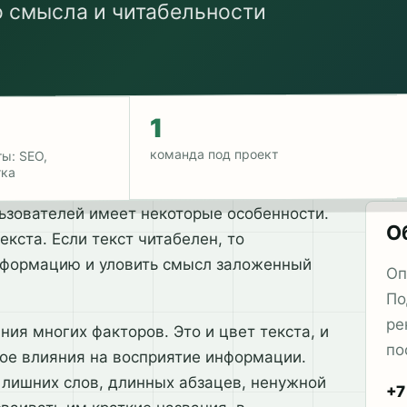
 смысла и читабельности
1
команда под проект
ы: SEO,
тка
льзователей имеет некоторые особенности.
О
кста. Если текст читабелен, то
нформацию и уловить смысл заложенный
Оп
По
ре
ния многих факторов. Это и цвет текста, и
по
ное влияния на восприятие информации.
 лишних слов, длинных абзацев, ненужной
+7