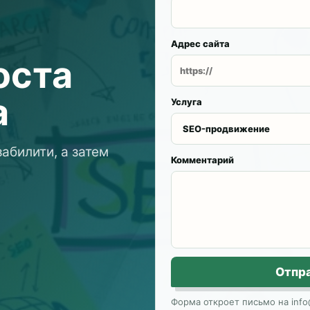
Адрес сайта
оста
а
Услуга
абилити, а затем
Комментарий
Отпр
Форма откроет письмо на info